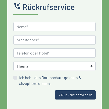
phone_callback
Rückrufservice
Ich habe den
Datenschutz
gelesen &
akzeptiere diesen.
» Rückruf anfordern