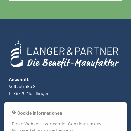
Anschrift
Voltzstraße 8
D-86720 Nördlingen
Kontakt
phone
09081 27894 00
cookie
Cookie Informationen
mail
termin@langer-partner.de
Diese Webseite verwendet Cookies, um das
Nutzererlebnis zu verbessern.